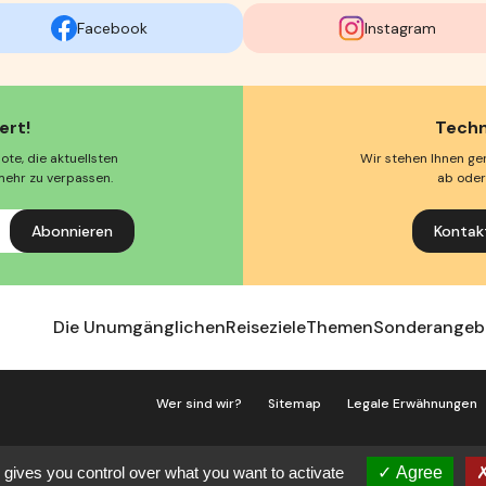
Facebook
Instagram
ert!
Techn
te, die aktuellsten
Wir stehen Ihnen ge
mehr zu verpassen.
ab oder
Kontak
Die Unumgänglichen
Reiseziele
Themen
Sonderangeb
Wer sind wir?
Sitemap
Legale Erwähnungen
Allgemeine Nutzungsbedingungen
Gestion des 
 gives you control over what you want to activate
Agree