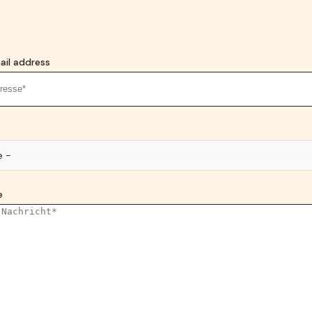
ail address
e -
e