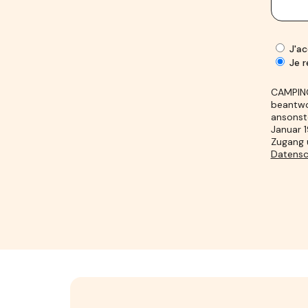
J'ac
Je r
CAMPING
beantwor
ansonste
Januar 1
Zugang u
Datensc