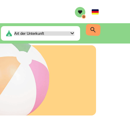
German
0