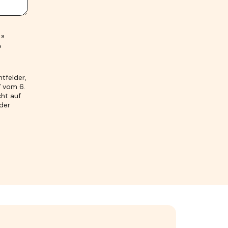
 »
»
tfelder,
7 vom 6.
cht auf
der