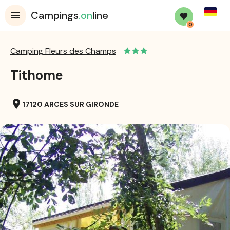
Germa
Campings
.on
line
0
Camping Fleurs des Champs
Tithome
location_on
17120 ARCES SUR GIRONDE