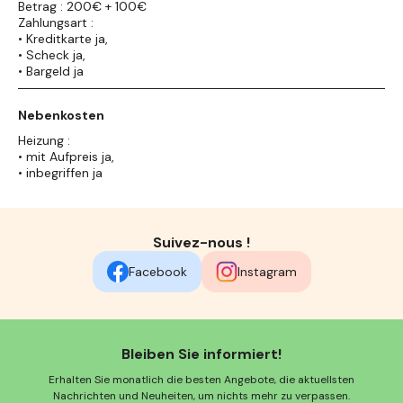
Betrag : 200€ + 100€
Zahlungsart :
• Kreditkarte ja,
• Scheck ja,
• Bargeld ja
Nebenkosten
Heizung :
• mit Aufpreis ja,
• inbegriffen ja
Suivez-nous !
Facebook
Instagram
Bleiben Sie informiert!
Erhalten Sie monatlich die besten Angebote, die aktuellsten
Nachrichten und Neuheiten, um nichts mehr zu verpassen.