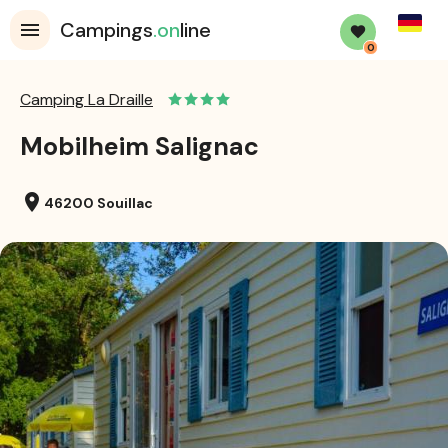
Germa
Campings
.on
line
0
Camping La Draille
Mobilheim Salignac
location_on
46200 Souillac