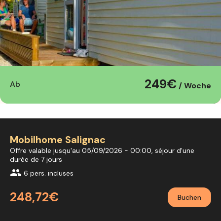
249€
Ab
/ Woche
Mobilhome Salignac
Offre valable jusqu'au 05/09/2026 - 00:00, séjour d'une
durée de 7 jours
group
6 pers. incluses
248,72€
Buchen