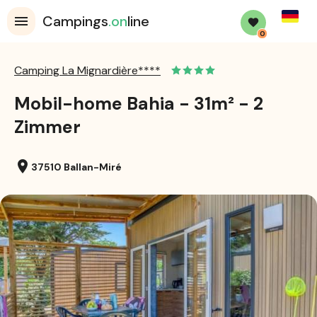
Germa
Campings
.on
line
0
Camping La Mignardière****
Mobil-home Bahia - 31m² - 2
Zimmer
location_on
37510 Ballan-Miré