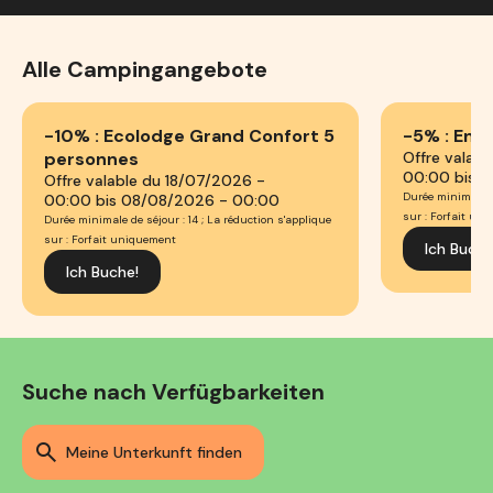
Alle Campingangebote
-10% : Ecolodge Grand Confort 5
-5% : En l
personnes
Offre valab
00:00 bis 
Offre valable du 18/07/2026 -
Durée minimale de
00:00 bis 08/08/2026 - 00:00
sur : Forfait un
Durée minimale de séjour : 14 ; La réduction s'applique
sur : Forfait uniquement
Ich Buche
Ich Buche!
Suche nach Verfügbarkeiten
meine Unterkunft finden