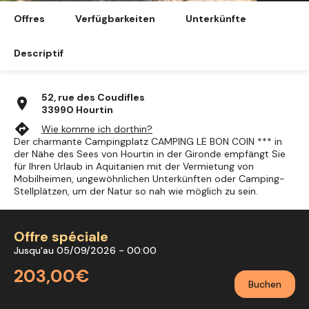
Offres
Verfügbarkeiten
Unterkünfte
Descriptif
52, rue des Coudifles
location_on
33990 Hourtin
directions
Wie komme ich dorthin?
Der charmante Campingplatz CAMPING LE BON COIN *** in
der Nähe des Sees von Hourtin in der Gironde empfängt Sie
für Ihren Urlaub in Aquitanien mit der Vermietung von
Mobilheimen, ungewöhnlichen Unterkünften oder Camping-
Stellplätzen, um der Natur so nah wie möglich zu sein.
Offre spéciale
Jusqu'au 05/09/2026 - 00:00
203,00€
Buchen