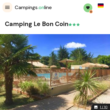
Germa
Campings
.on
line
0
Camping Le Bon Coin
1 / 10
image