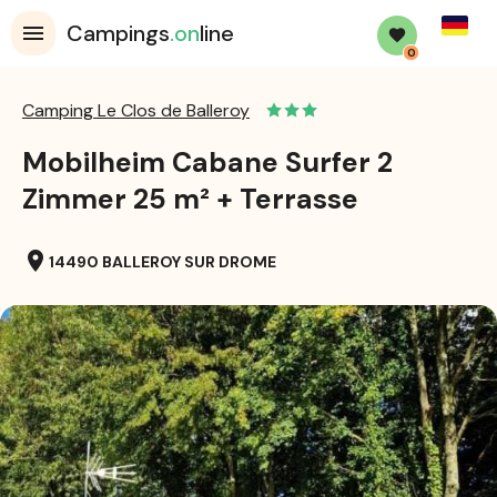
Germa
Campings
.on
line
0
Camping Le Clos de Balleroy
Mobilheim Cabane Surfer 2
Zimmer 25 m² + Terrasse
location_on
14490 BALLEROY SUR DROME