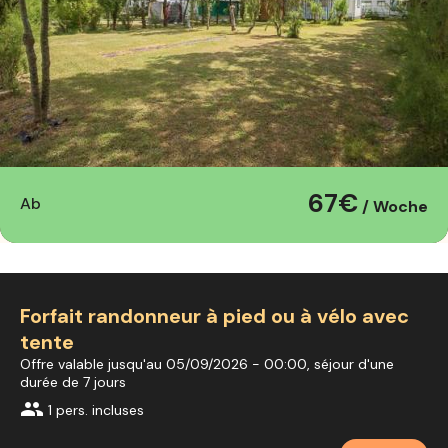
67€
Ab
/ Woche
Forfait randonneur à pied ou à vélo avec
tente
Offre valable jusqu'au 05/09/2026 - 00:00, séjour d'une
durée de 7 jours
group
1 pers. incluses