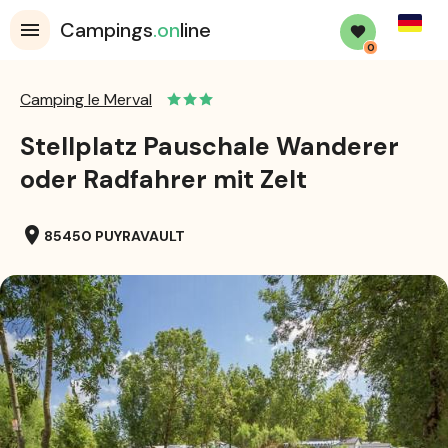
Germa
Campings
.on
line
0
Camping le Merval
Stellplatz Pauschale Wanderer
oder Radfahrer mit Zelt
location_on
85450 PUYRAVAULT