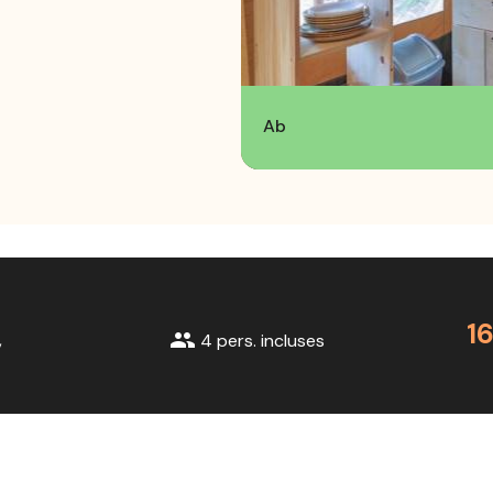
Ab
1
group
,
4 pers. incluses