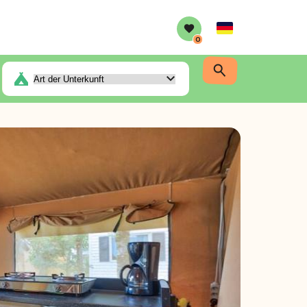
German
0