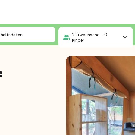
elt Safari ohne Sanitäranlagen
thaltsdaten
2
Erwachsene -
0
Kinder
e