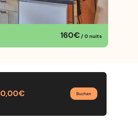
160€
/ 0 nuits
60,00€
Buchen