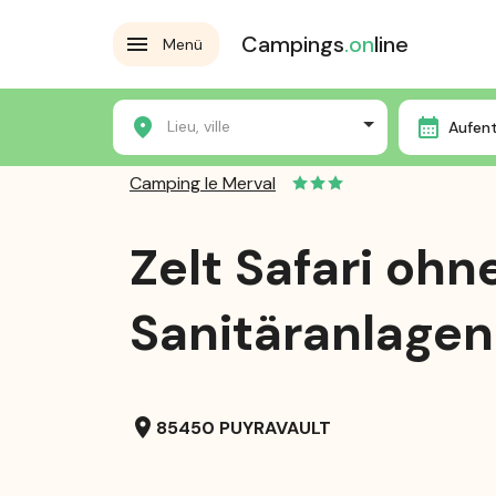
Campings
.on
line
Menü
Home
Die Campingplätze
Camping le Merval
Z
Lieu, ville
Aufen
Camping le Merval
Zelt Safari ohn
Sanitäranlagen
location_on
85450 PUYRAVAULT