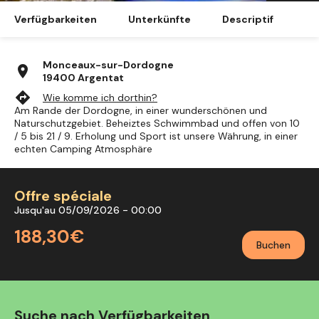
Verfügbarkeiten
Unterkünfte
Descriptif
Monceaux-sur-Dordogne
location_on
19400 Argentat
directions
Wie komme ich dorthin?
Am Rande der Dordogne, in einer wunderschönen und
Naturschutzgebiet. Beheiztes Schwimmbad und offen von 10
/ 5 bis 21 / 9. Erholung und Sport ist unsere Währung, in einer
echten Camping Atmosphäre
Offre spéciale
Jusqu'au 05/09/2026 - 00:00
188,30€
Buchen
Suche nach Verfügbarkeiten