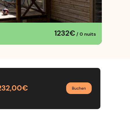
1232€
/ 0 nuits
 232,00€
Buchen