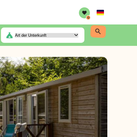
German
0