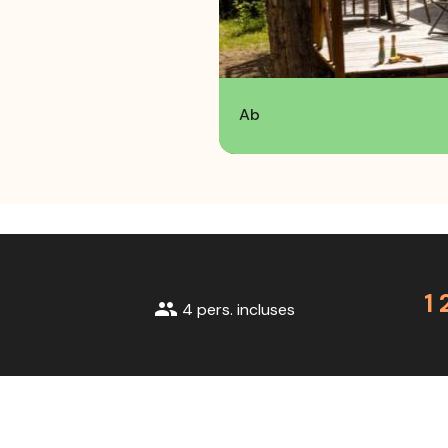
Ab
1
group
4 pers. incluses