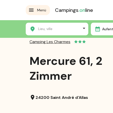
Campings
.on
line
Menü
Home
Die Campingplätze
Camping Les Charmes
Lieu, ville
Aufen
Camping Les Charmes
Mercure 61, 2
Zimmer
location_on
24200 Saint André d'Allas