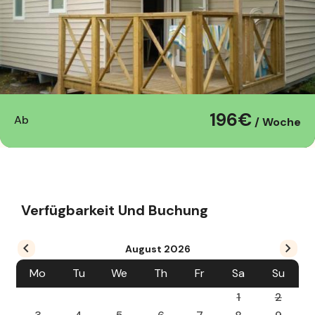
196€
Ab
/ Woche
Verfügbarkeit Und Buchung
August
2026
Mo
Tu
We
Th
Fr
Sa
Su
1
2