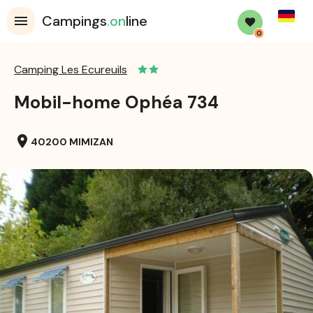
Germa
Campings
.on
line
0
Camping Les Ecureuils
Mobil-home Ophéa 734
location_on
40200 MIMIZAN