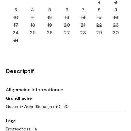
1
2
3
4
5
6
7
8
9
10
11
12
13
14
15
16
17
18
19
20
21
22
23
24
25
26
27
28
29
30
31
Descriptif
Allgemeine Informationen
Grundfläche
Gesamt-Wohnfläche (in m²) : 30
Lage
Erdgeschoss : ja