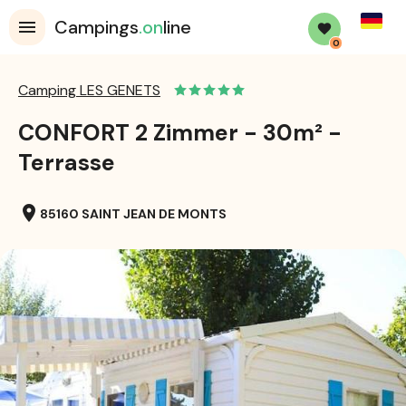
Germa
Campings
.on
line
0
Camping LES GENETS
CONFORT 2 Zimmer - 30m² -
Terrasse
location_on
85160 SAINT JEAN DE MONTS