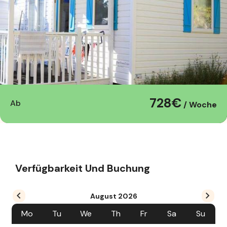
728€
Ab
/ Woche
Verfügbarkeit Und Buchung
August
2026
Mo
Tu
We
Th
Fr
Sa
Su