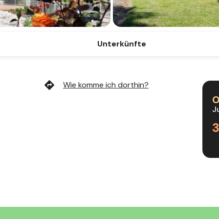
Unterkünfte
directions
Wie komme ich dorthin?
O
J