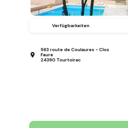
Verfügbarkeiten
563 route de Coulaures - Clos
location_on
Faure
24390 Tourtoirac