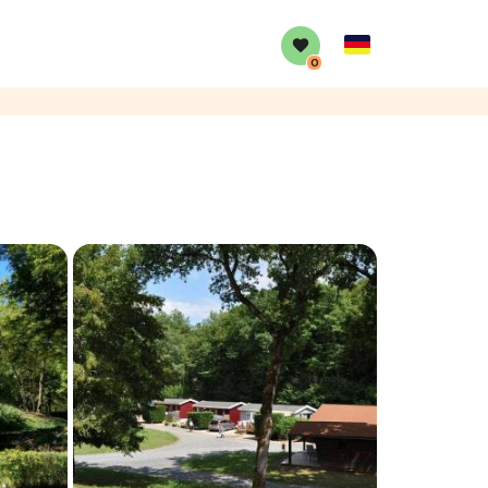
German
0