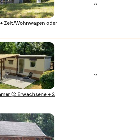
ab
o + Zelt/Wohnwagen oder
ab
mmer (2 Erwachsene + 2