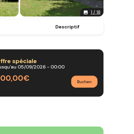
1 / 18
image
Descriptif
ffre spéciale
usqu'au 05/09/2026 - 00:00
300,00€
Buchen