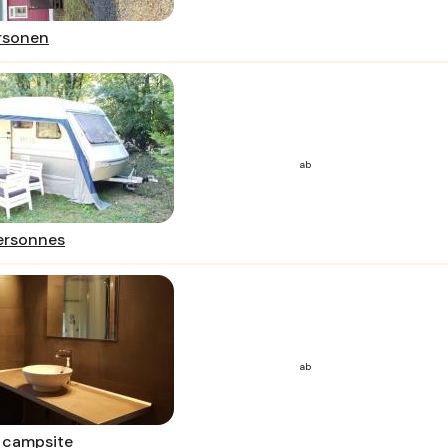
rsonen
ab
ersonnes
ab
n campsite