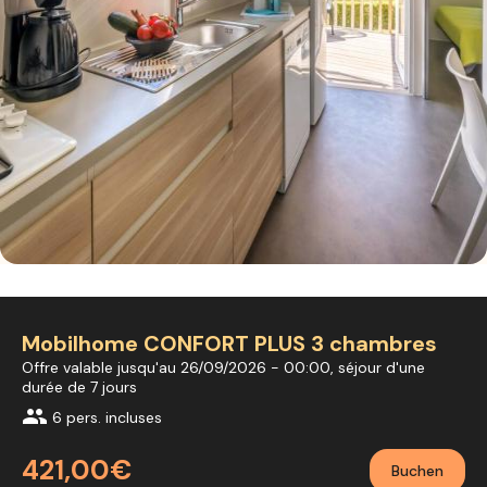
Mobilhome CONFORT PLUS 3 chambres
Offre valable jusqu'au 26/09/2026 - 00:00, séjour d'une
durée de 7 jours
group
6 pers. incluses
421,00€
Buchen