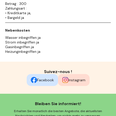
Betrag : 300
Zahlungsart :
• Kreditkarte ja,
• Bargeld ja
Nebenkosten
Wasser inbegriffen ja
Strom inbegriffen ja
Gasinbegriffen ja
Heizunginbegriffen ja
Suivez-nous !
Facebook
Instagram
Bleiben Sie informiert!
Erhalten Sie monatlich die besten Angebote, die aktuellsten
Nachrichten und Neuheiten, um nichts mehr zu verpassen.