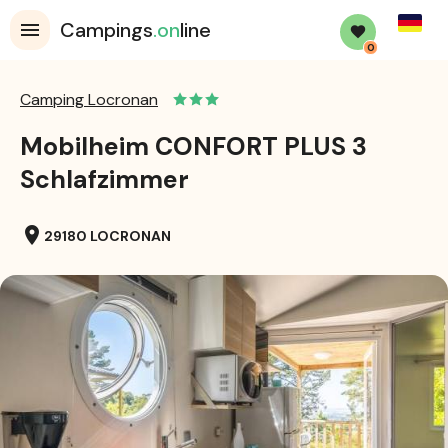
Germa
Campings
.on
line
0
Camping Locronan
Mobilheim CONFORT PLUS 3
Schlafzimmer
location_on
29180 LOCRONAN