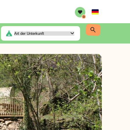
German
0