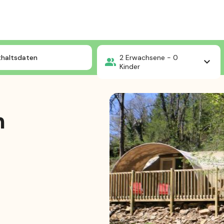
les
CocoSweet 2ch sans SDB
thaltsdaten
2
Erwachsene -
0
Kinder
h