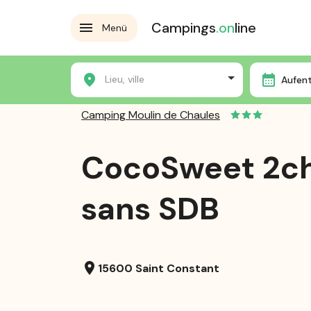
Campings
.on
line
Menü
Home
Die Campingplätze
Camping Moulin de Chau
Lieu, ville
Aufen
Camping Moulin de Chaules
CocoSweet 2c
sans SDB
location_on
15600 Saint Constant