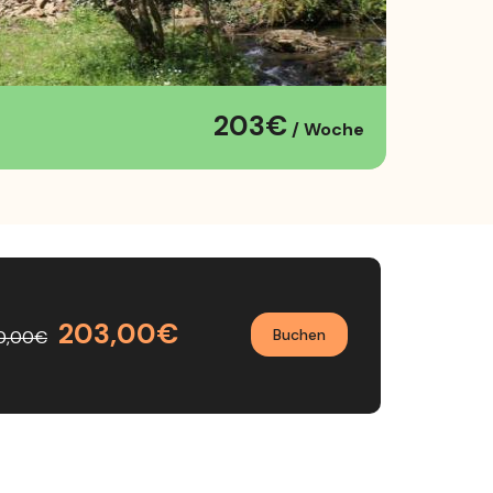
203€
/ Woche
203,00€
Buchen
0,00€