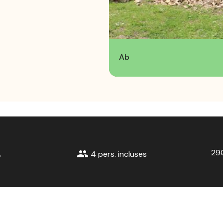
Ab
29
group
,
4 pers. incluses