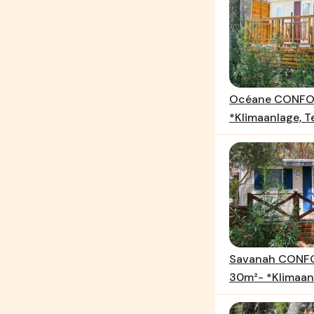
Océane CONFOR
*Klimaanlage, T
Savanah CONFO
30m²- *Klimaanl