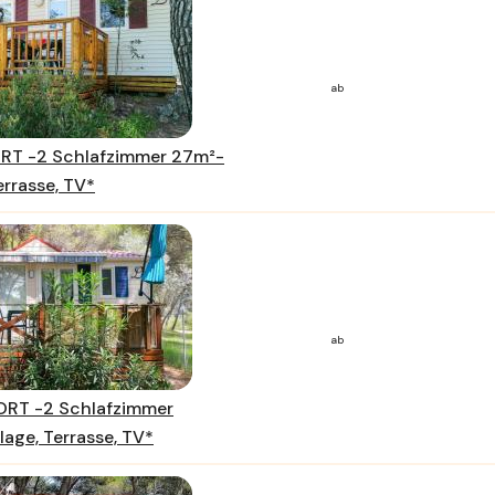
ab
T -2 Schlafzimmer 27m²-
errasse, TV*
ab
RT -2 Schlafzimmer
age, Terrasse, TV*