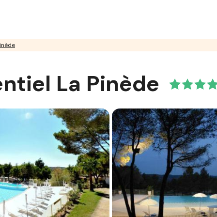
Pinède
ntiel La Pinède