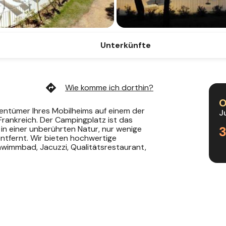
Unterkünfte
directions
Wie komme ich dorthin?
O
gentümer Ihres Mobilheims auf einem der
J
rankreich. Der Campingplatz ist das
in einer unberührten Natur, nur wenige
ntfernt. Wir bieten hochwertige
hwimmbad, Jacuzzi, Qualitätsrestaurant,