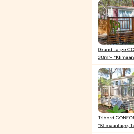
Grand Large C
30m²- *Klimaanl
Tribord CONFOR
*Klimaanlage, T