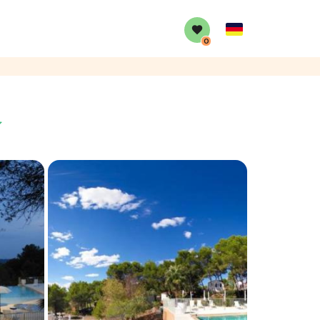
German
0