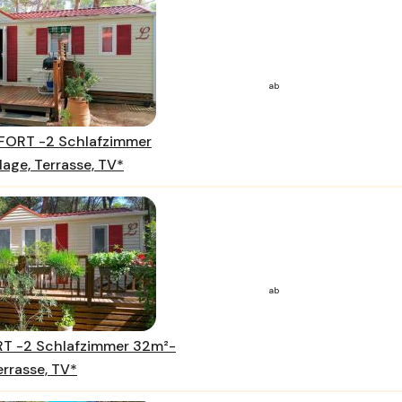
ab
FORT -2 Schlafzimmer
age, Terrasse, TV*
ab
 -2 Schlafzimmer 32m²-
errasse, TV*