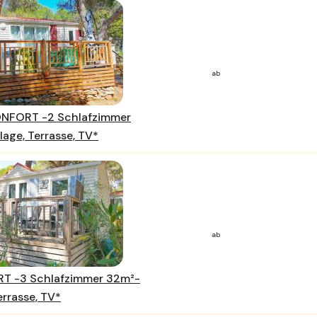
ab
ONFORT -2 Schlafzimmer
age, Terrasse, TV*
ab
T -3 Schlafzimmer 32m²-
errasse, TV*