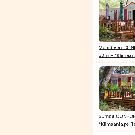
Malediven CON
32m²- *Klimaanl
Sumba CONFORT
*Klimaanlage, T