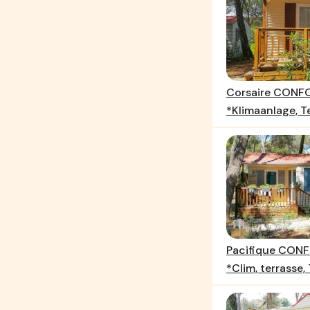
Corsaire CONFO
*Klimaanlage, T
Pacifique CON
*Clim, terrasse,