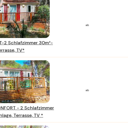
ab
T-2 Schlafzimmer 30m²-
errasse, TV*
ab
NFORT - 2 Schlafzimmer
lage, Terrasse, TV *