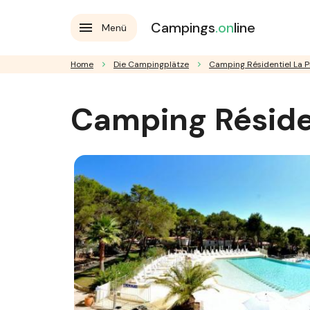
Campings
.on
line
Menü
Home
Die Campingplätze
Camping Résidentiel La 
Camping Réside