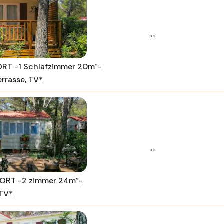
ab
RT -1 Schlafzimmer 20m²-
errasse, TV*
ab
FORT -2 zimmer 24m²-
 TV*