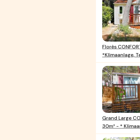
Florès CONFOR
*Klimaanlage, T
Grand Large CO
30m² - * Klimaan