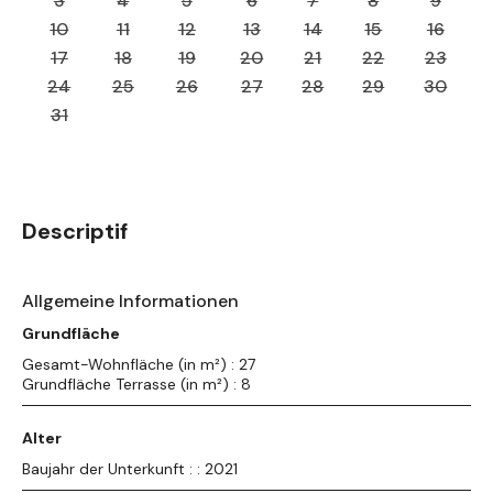
3
4
5
6
7
8
9
10
11
12
13
14
15
16
17
18
19
20
21
22
23
24
25
26
27
28
29
30
31
Descriptif
Allgemeine Informationen
Grundfläche
Gesamt-Wohnfläche (in m²) : 27
Grundfläche Terrasse (in m²) : 8
Alter
Baujahr der Unterkunft : : 2021