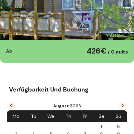
426€
Ab
/ 0 nuits
Verfügbarkeit Und Buchung
August
2026
Mo
Tu
We
Th
Fr
Sa
Su
1
2