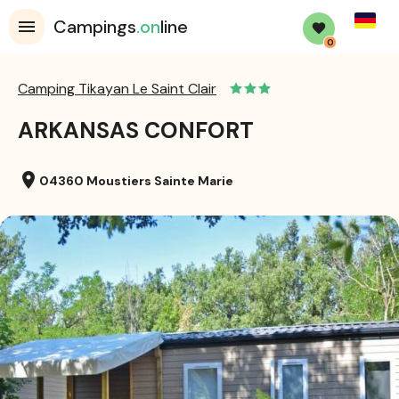
Germa
Campings
.on
line
0
Camping Tikayan Le Saint Clair
ARKANSAS CONFORT
location_on
04360 Moustiers Sainte Marie