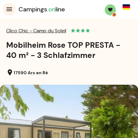
Germa
Campings
.on
line
0
Clico Chic - Camp du Soleil
Mobilheim Rose TOP PRESTA -
40 m² - 3 Schlafzimmer
location_on
17590 Ars en Ré