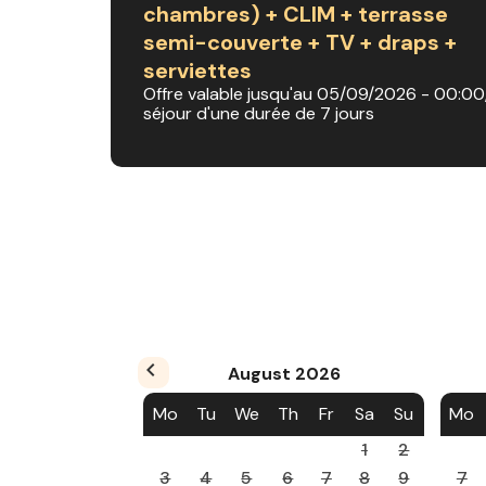
chambres) + CLIM + terrasse
semi-couverte + TV + draps +
serviettes
Offre valable jusqu'au 05/09/2026 - 00:00
séjour d'une durée de 7 jours
August
2026
Mo
Tu
We
Th
Fr
Sa
Su
Mo
1
2
3
4
5
6
7
8
9
7