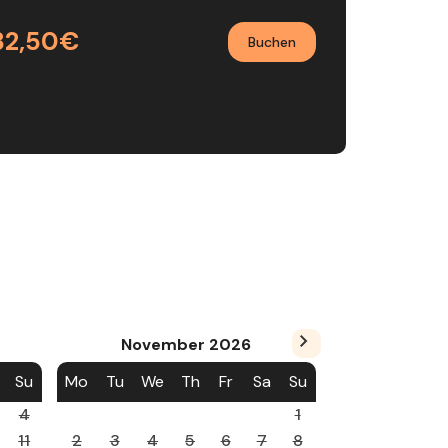
32,50€
Buchen
November
2026
Su
Mo
Tu
We
Th
Fr
Sa
Su
4
1
11
2
3
4
5
6
7
8