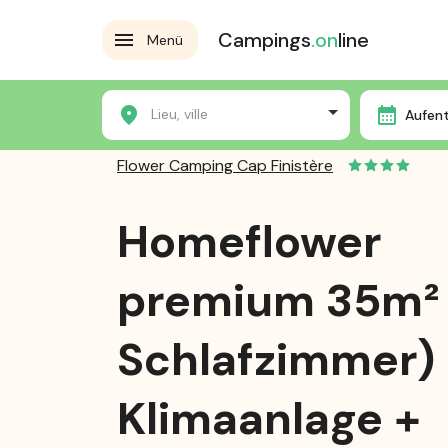
Campings
.on
line
Menü
Home
Die Campingplätze
Flower Camping Cap Fini
Lieu, ville
Aufen
Flower Camping Cap Finistère
Homeflower
premium 35m² 
Schlafzimmer)
Klimaanlage +