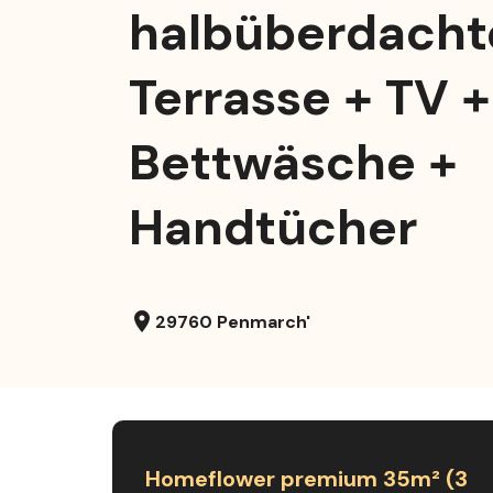
halbüberdacht
Terrasse + TV +
Bettwäsche +
Handtücher
location_on
29760 Penmarch'
Homeflower premium 35m² (3