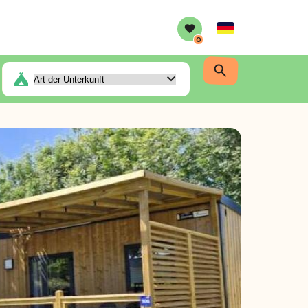
German
0
erdachte Terrasse + TV + Bettwäsche + Handtücher