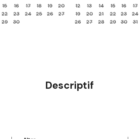
15
16
17
18
19
20
12
13
14
15
16
17
22
23
24
25
26
27
19
20
21
22
23
24
29
30
26
27
28
29
30
31
Descriptif