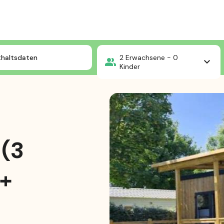
stère
Homeflower premium 35m² (3 Schlafzimmer) + Klimaanlage + halbüb
thaltsdaten
2
Erwachsene -
0
Kinder
(3
 +