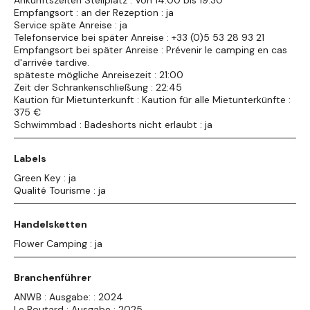
Ankunftszeiten Stellplatz : Von 14:00 bis 19:30
Empfangsort : an der Rezeption : ja
Service späte Anreise : ja
Telefonservice bei später Anreise : +33 (0)5 53 28 93 21
Empfangsort bei später Anreise : Prévenir le camping en cas
d'arrivée tardive.
späteste mögliche Anreisezeit : 21:00
Zeit der Schrankenschließung : 22:45
Kaution für Mietunterkunft : Kaution für alle Mietunterkünfte :
375 €
Schwimmbad : Badeshorts nicht erlaubt : ja
Labels
Green Key : ja
Qualité Tourisme : ja
Handelsketten
Flower Camping : ja
Branchenführer
ANWB : Ausgabe: : 2024
Le Routard : Ausgabe : 2025