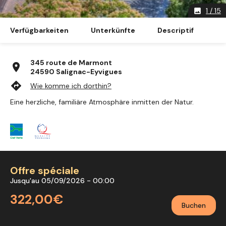
1 / 15
image
Verfügbarkeiten
Unterkünfte
Descriptif
345 route de Marmont
location_on
24590 Salignac-Eyvigues
directions
Wie komme ich dorthin?
Eine herzliche, familiäre Atmosphäre inmitten der Natur.
Offre spéciale
Jusqu'au 05/09/2026 - 00:00
322,00€
Buchen