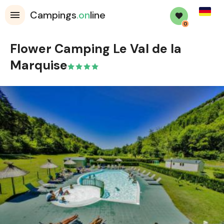
Germa
Campings
.on
line
0
Flower Camping Le Val de la
Marquise