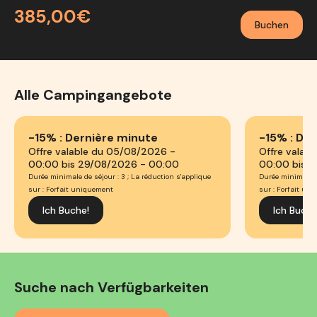
385,00€
Buchen
Alle Campingangebote
-15% : Dernière minute
-15% : De
Offre valable du 05/08/2026 -
Offre valab
00:00 bis 29/08/2026 - 00:00
00:00 bis 
Durée minimale de séjour : 3 ; La réduction s'applique
Durée minimale de
sur : Forfait uniquement
sur : Forfait un
Ich Buche!
Ich Buche
Suche nach Verfügbarkeiten