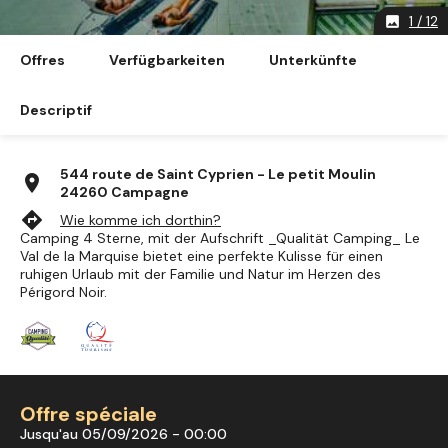
1 / 12
image
Offres
Verfügbarkeiten
Unterkünfte
Descriptif
544 route de Saint Cyprien - Le petit Moulin
location_on
24260 Campagne
directions
Wie komme ich dorthin?
Camping 4 Sterne, mit der Aufschrift _Qualität Camping_ Le
Val de la Marquise bietet eine perfekte Kulisse für einen
ruhigen Urlaub mit der Familie und Natur im Herzen des
Périgord Noir.
Offre spéciale
Jusqu'au 05/09/2026 - 00:00