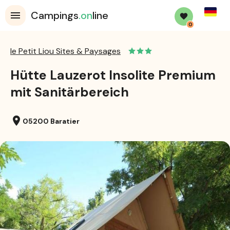
Germa
Campings
.on
line
0
le Petit Liou Sites & Paysages
Hütte Lauzerot Insolite Premium
mit Sanitärbereich
location_on
05200 Baratier