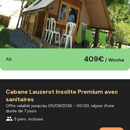
409€
Ab
/ Woche
Cabane Lauzerot Insolite Premium avec
sanitaires
Offre valable jusqu'au 05/09/2026 - 00:00, séjour d'une
durée de 7 jours
group
5 pers. incluses