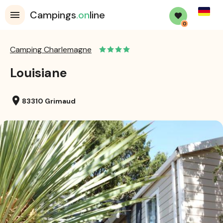
Germa
Campings
.on
line
0
Camping Charlemagne
Louisiane
location_on
83310 Grimaud