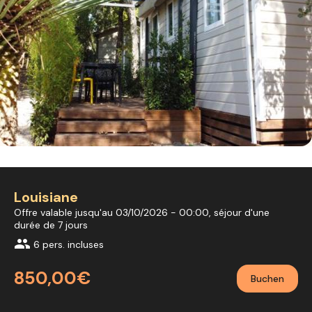
Louisiane
Offre valable jusqu'au 03/10/2026 - 00:00, séjour d'une
durée de 7 jours
group
6 pers. incluses
850,00€
Buchen