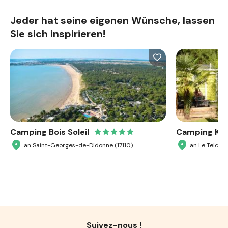
Jeder hat seine eigenen Wünsche, lassen
Sie sich inspirieren!
Camping Bois Soleil
Camping Ker
an Saint-Georges-de-Didonne (17110)
an Le Teich 
Suivez-nous !