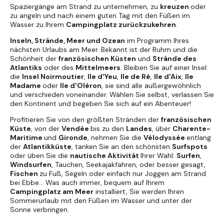
Spaziergänge am Strand zu unternehmen, zu
kreuzen
oder
zu angeln und nach einem guten Tag mit den Füßen im
Wasser zu Ihrem
Campingplatz zurückzukehren
.
Inseln, Strände, Meer und Ozean
im Programm Ihres
nächsten Urlaubs am Meer. Bekannt ist der Ruhm und die
Schönheit der
französischen Küsten
und
Strände des
Atlantiks
oder des
Mittelmeers
. Bleiben Sie auf einer Insel:
die
Insel Noirmoutier
,
Ile d'Yeu
,
Ile de Ré
,
Ile d'Aix
,
Ile
Madame
oder
Ile d'Oléron
, sie sind alle außergewöhnlich
und verschieden voneinander. Wählen Sie selbst, verlassen Sie
den Kontinent und begeben Sie sich auf ein Abenteuer!
Profitieren Sie von den größten Stränden der
französischen
Küste
, von der
Vendée
bis zu den
Landes
, über
Charente-
Maritime
und
Gironde
, nehmen Sie die
Vélodyssée
entlang
der
Atlantikküste
, tanken Sie an den schönsten
Surfspots
oder üben Sie die
nautische Aktivität
Ihrer Wahl:
Surfen
,
Windsurfen
, Tauchen, Seekajakfahren, oder besser gesagt,
Fischen
zu Fuß, Segeln oder einfach nur Joggen am Strand
bei Ebbe... Was auch immer, bequem auf Ihrem
Campingplatz am Meer
installiert, Sie werden Ihren
Sommerurlaub mit den Füßen im Wasser und unter der
Sonne verbringen.