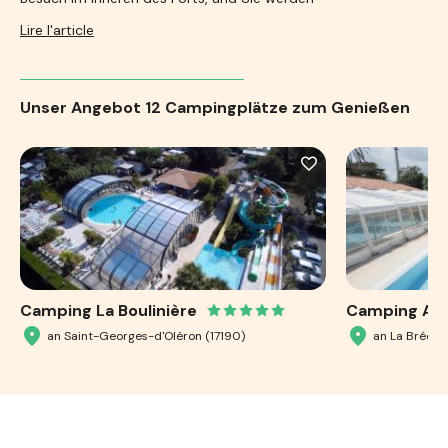
Lire l'article
Unser Angebot
12 Campingplätze zum Genießen
Camping La Boulinière
Camping Ant
an Saint-Georges-d'Oléron (17190)
an La Brée-l