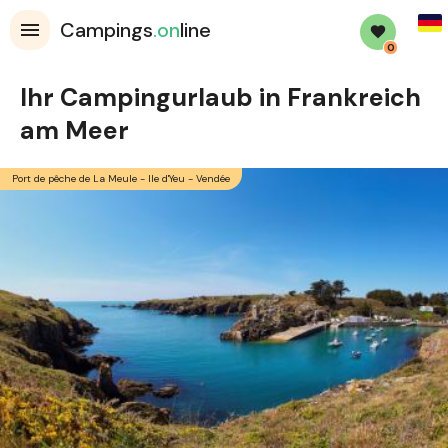
Ger
Campings
.on
line
0
Ihr Campingurlaub in Frankreich
am Meer
Port de pêche de La Meule - Ile d'Yeu - Vendée