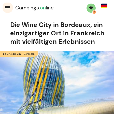
Germa
Campings
.on
line
0
Die Wine City in Bordeaux, ein
einzigartiger Ort in Frankreich
mit vielfältigen Erlebnissen
La Cité du Vin - Bordeaux