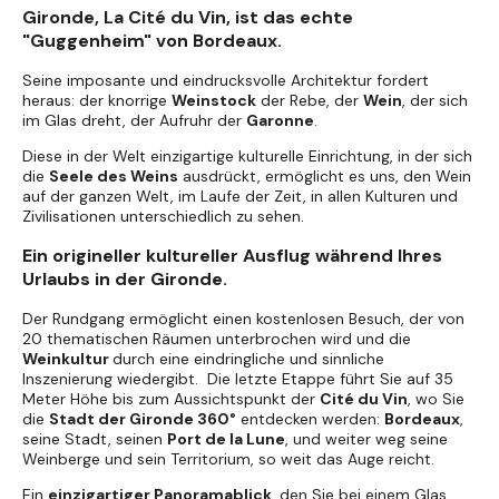
Gironde, La Cité du Vin, ist das echte
"Guggenheim" von Bordeaux.
Seine imposante und eindrucksvolle Architektur fordert
heraus: der knorrige
Weinstock
der Rebe, der
Wein
, der sich
im Glas dreht, der Aufruhr der
Garonne
.
Diese in der Welt einzigartige kulturelle Einrichtung, in der sich
die
Seele des Weins
ausdrückt, ermöglicht es uns, den Wein
auf der ganzen Welt, im Laufe der Zeit, in allen Kulturen und
Zivilisationen unterschiedlich zu sehen.
Ein origineller kultureller Ausflug während Ihres
Urlaubs in der Gironde.
Der Rundgang ermöglicht einen kostenlosen Besuch, der von
20 thematischen Räumen unterbrochen wird und die
Weinkultur
durch eine eindringliche und sinnliche
Inszenierung wiedergibt. Die letzte Etappe führt Sie auf 35
Meter Höhe bis zum Aussichtspunkt der
Cité du Vin
, wo Sie
die
Stadt der Gironde 360°
entdecken werden:
Bordeaux
,
seine Stadt, seinen
Port de la Lune
, und weiter weg seine
Weinberge und sein Territorium, so weit das Auge reicht.
Ein
einzigartiger Panoramablick
, den Sie bei einem Glas